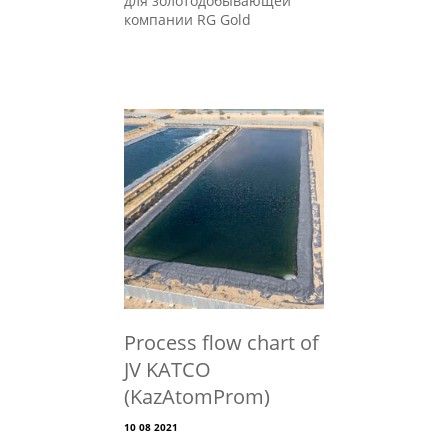
для золотодобывающей
компании RG Gold
Process flow chart of
JV KATCO
(KazAtomProm)
10 08 2021