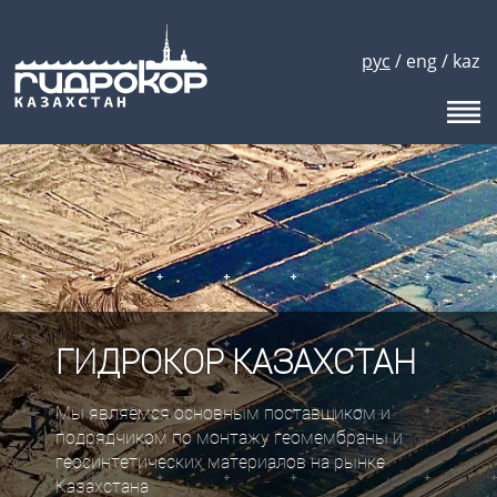
рус
/
eng
/
kaz
ГИДРОКОР КАЗАХСТАН
Мы являемся основным поставщиком и
подрядчиком по монтажу геомембраны и
геосинтетических материалов на рынке
Казахстана